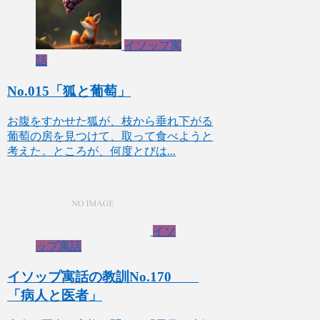
イソップ寓
話
No.015「狐と葡萄」
お腹をすかせた狐が、枝から垂れ下がる
葡萄の房を見つけて、取って食べようと
考えた。ところが、何度とびは...
イソ
ップ寓話
イソップ寓話の教訓No.170
「病人と医者」