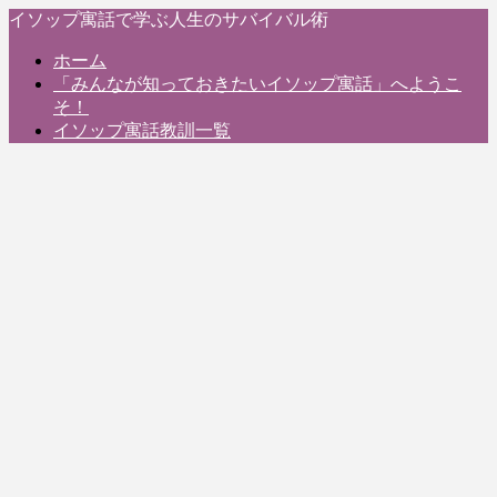
イソップ寓話で学ぶ人生のサバイバル術
ホーム
「みんなが知っておきたいイソップ寓話」へようこ
そ！
イソップ寓話教訓一覧