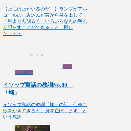
【上には上がいるのだ！】ランプがアル
コールのしみ込んだ芯から炎を出して
「星よりも明るく、いろいろなもの明る
く照らすことができる」と自慢し
た・・・
イソ
ップ寓話
イソップ寓話の教訓No.80
「蠅」
イソップ寓話の教訓「蠅」の話。何事も
欲をかきすぎると、身を亡ぼします。と
いう教訓。