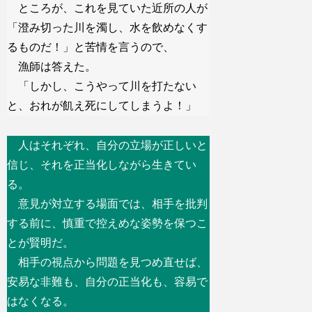
ところが、これを見ていた近所の人が
「澄み切った川を濁し、水を飲めなくす
るものだ！」と苦情を言うので、
漁師は答えた。
「しかし、こうやって川を打たない
と、おれが飢え死にしてしまうよ！」
人はそれぞれ、自分の立場が正しいと
信じ、それを正当化しながら生きてい
る。
意見が対立する場面では、相手を批判
する前に、慎重で控えめな姿勢を保つこ
とが賢明だ。
相手の視点から問題を見つめ直せば、
安易な非難も、自分の正当化も、容易で
はなくなる。