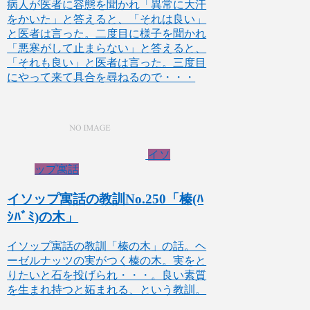
病人が医者に容態を聞かれ「異常に大汗
をかいた」と答えると、「それは良い」
と医者は言った。二度目に様子を聞かれ
「悪寒がして止まらない」と答えると、
「それも良い」と医者は言った。三度目
にやって来て具合を尋ねるので・・・
イソ
ップ寓話
イソップ寓話の教訓No.250「榛(ﾊ
ｼﾊﾞﾐ)の木」
イソップ寓話の教訓「榛の木」の話。ヘ
ーゼルナッツの実がつく榛の木。実をと
りたいと石を投げられ・・・。良い素質
を生まれ持つと妬まれる、という教訓。