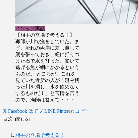
イソップ寓話
【相手の立場で考える！】
猟師が川で漁をしていた。ま
ず、流れの両岸に差し渡して
網を張っておき、紐に括りつ
けた石で水を打った。驚いて
逃げる魚が網にかかるという
ものだ。 ところが、これを
見ていた近所の人が「澄み切
った川を濁し、水を飲めなく
するものだ！」と苦情を言う
ので、漁師は答えて・・・
X
Facebook
はてブ
LINE
Pinterest
コピー
目次
相手の立場で考える！