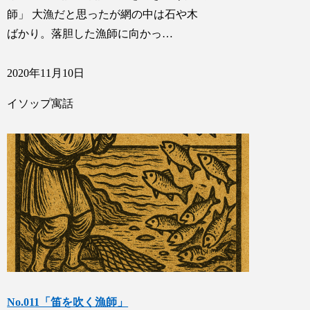
師」 大漁だと思ったが網の中は石や木
ばかり。落胆した漁師に向かっ…
2020年11月10日
イソップ寓話
No.011「笛を吹く漁師」