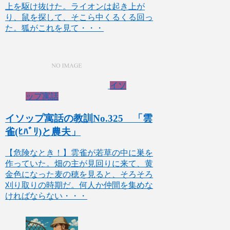
上を駆け抜けた。ライオンは起き上が
り、鼠を探して、そこら中くるくる回っ
た。狐がこれを見て・・・
イソ
ップ寓話
イソップ寓話の教訓No.325 「雲
雀(ﾋﾊﾞﾘ)と農夫」
【危険なとき！】雲雀が若草の中に巣を
作っていた。畑の主が見回りに来て、黄
金色になった麦の穂を見ると、そろそろ
刈り取りの時期だ。何人か仲間を集めな
ければならない・・・