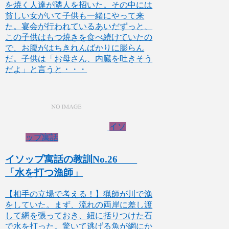
を焼く人達が隣人を招いた。その中には
貧しい女がいて子供も一緒にやって来
た。宴会が行われているあいだずっと、
この子供はもつ焼きを食べ続けていたの
で、お腹がはちきれんばかりに膨らん
だ。子供は「お母さん、内臓を吐きそう
だよ」と言うと・・・
イソ
ップ寓話
イソップ寓話の教訓No.26
「水を打つ漁師」
【相手の立場で考える！】猟師が川で漁
をしていた。まず、流れの両岸に差し渡
して網を張っておき、紐に括りつけた石
で水を打った。驚いて逃げる魚が網にか