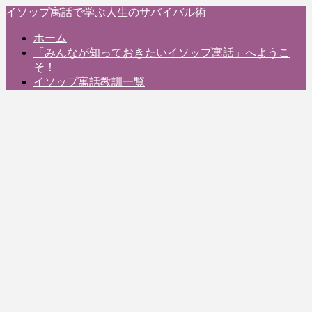
イソップ寓話で学ぶ人生のサバイバル術
ホーム
「みんなが知っておきたいイソップ寓話」へようこ
そ！
イソップ寓話教訓一覧