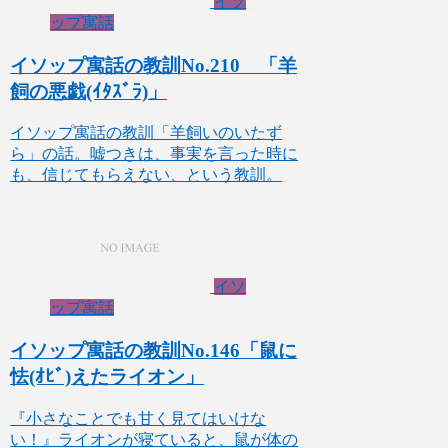
イソ
ップ寓話
イソップ寓話の教訓No.210 「羊
飼の悪戯(ｲﾀｽﾞﾗ)」
イソップ寓話の教訓「羊飼いのいたず
ら」の話。嘘つきは、事実を言った時に
も、信じてもらえない、という教訓。
イソ
ップ寓話
イソップ寓話の教訓No.146「鼠に
怯(ｵﾋﾞ)えたライオン」
『小さなことでも甘く見てはいけな
い！』ライオンが寝ていると、鼠が体の