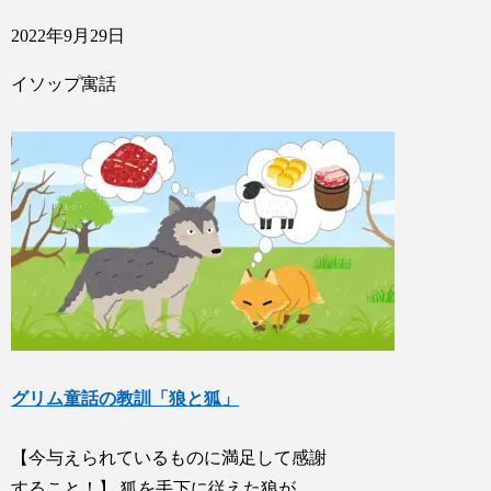
2022年9月29日
イソップ寓話
グリム童話の教訓「狼と狐」
【今与えられているものに満足して感謝
すること！】 狐を手下に従えた狼が、