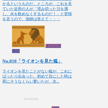
かるというものだ。ところが、これを見
ていた近所の人が「澄み切った川を濁
し、水を飲めなくするものだ！」と苦情
を言うので、漁師は答えて・・・
イソップ
寓話
No.010「ライオンを見た狐」
ライオンを見たことがない狐が、これに
ばったり出会った。初めて目にした時は
死にそうなくらい驚いたが、次...