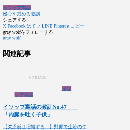
イソップ寓話
慢心を戒める教訓
シェアする
X
Facebook
はてブ
LINE
Pinterest
コピー
gray wolfをフォローする
gray wolf
関連記事
イソ
ップ寓話
イソップ寓話の教訓No.47
「内臓を吐く子供」
【欠乏感は増幅する！】野原で生贄の牛