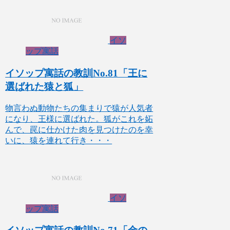
イソ
ップ寓話
イソップ寓話の教訓No.81「王に
選ばれた猿と狐」
物言わぬ動物たちの集まりで猿が人気者
になり、王様に選ばれた。狐がこれを妬
んで、罠に仕かけた肉を見つけたのを幸
いに、猿を連れて行き・・・
イソ
ップ寓話