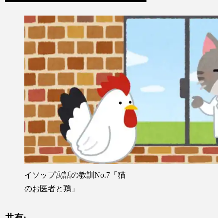
イソップ寓話の教訓No.7「猫
のお医者と鶏」
共有: