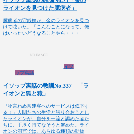
イソップ寓話の教訓No.71「金の
ライオンを見つけた臆病者」
臆病者の守銭奴が、金のライオンを見つ
けて呟いた。「こんなことになって、俺
はいったいどうなることやら・・・
イソ
ップ寓話
イソップ寓話の教訓No.337 「ラ
イオンと狐と猿」
『物言わぬ常連客へのサービスは低下す
る！』人間たちの生活と張り合おうとし
たライオンが、自分を一流と認めた者た
ちに、手厚く持てなそうと努めた。ライ
オンの洞窟では、あらゆる種類の動物