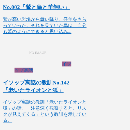
No.002「鷲と烏と羊飼い」
鷲が高い岩場から舞い降り、仔羊をさら
っていった。それを見ていた烏は、自分
も鷲のようにできると思い込み...
イソ
ップ寓話
イソップ寓話の教訓No.142
「老いたライオンと狐」
イソップ寓話の教訓「老いたライオンと
狐」の話。「注意深く観察すると、リス
クが見えてくる」という教訓を示してい
る。