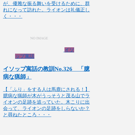
が、優雅な振る舞いを受けるために、群
れになって訪れた。ライオンは礼儀正し
く・・・
イソ
ップ寓話
イソップ寓話の教訓No.326 「臆
病な猟師」
【「ふり」をする人は馬鹿にされる！】
臆病な猟師が木がうっそうと茂る山でラ
イオンの足跡を追っていた。木こりに出
会って、ライオンの足跡をしらないか？
と尋ねたところ・・・