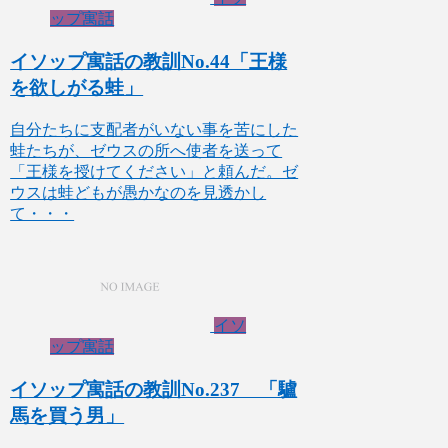
ップ寓話
イソップ寓話の教訓No.44「王様
を欲しがる蛙」
自分たちに支配者がいない事を苦にした
蛙たちが、ゼウスの所へ使者を送って
「王様を授けてください」と頼んだ。ゼ
ウスは蛙どもが愚かなのを見透かし
て・・・
イソ
ップ寓話
イソップ寓話の教訓No.237 「驢
馬を買う男」