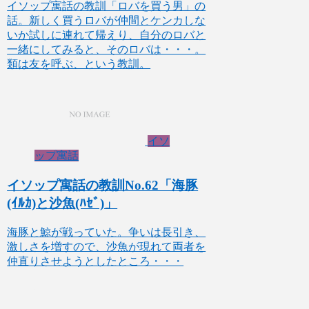
イソップ寓話の教訓「ロバを買う男」の
話。新しく買うロバが仲間とケンカしな
いか試しに連れて帰えり、自分のロバと
一緒にしてみると、そのロバは・・・。
類は友を呼ぶ、という教訓。
イソ
ップ寓話
イソップ寓話の教訓No.62「海豚
(ｲﾙｶ)と沙魚(ﾊｾﾞ)」
海豚と鯨が戦っていた。争いは長引き、
激しさを増すので、沙魚が現れて両者を
仲直りさせようとしたところ・・・