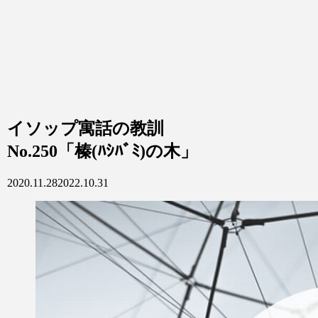
イソップ寓話の教訓
No.250「榛(ﾊｼﾊﾞﾐ)の木」
2020.11.28
2022.10.31