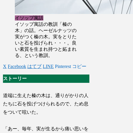
イソップ寓話
イソップ寓話の教訓「榛の
木」の話。ヘーゼルナッツの
実がつく榛の木。実をとりた
いと石を投げられ・・・。良
い素質を生まれ持つと妬まれ
る、という教訓。
X
Facebook
はてブ
LINE
Pinterest
コピー
ストーリー
道端に生えた榛の木は、通りがかりの人
たちに石を投げつけられるので、ため息
をついて呟いた。
「あー、毎年、実が生るから痛い思いを