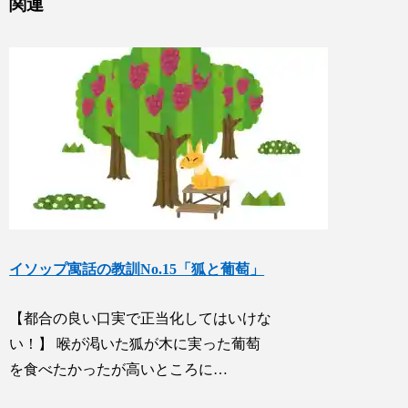
関連
イソップ寓話の教訓No.15「狐と葡萄」
【都合の良い口実で正当化してはいけな
い！】 喉が渇いた狐が木に実った葡萄
を食べたかったが高いところに…