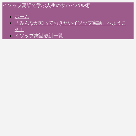
イソップ寓話で学ぶ人生のサバイバル術
ホーム
「みんなが知っておきたいイソップ寓話」へようこ
そ！
イソップ寓話教訓一覧