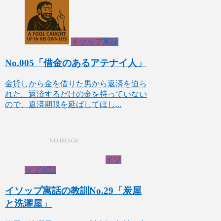
イソップ寓話
No.005「借金のあるアテナイ人」
金貸しから金を借りた男から返済を迫ら
れた。返済するだけの金を持っていない
ので、返済期限を延ばしてほし...
イソ
ップ寓話
イソップ寓話の教訓No.29「炭屋
と洗濯屋」