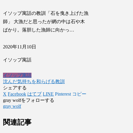
イソップ寓話の教訓「石を曳き上げた漁
師」 大漁だと思ったが網の中は石や木
ばかり。落胆した漁師に向かっ…
2020年11月10日
イソップ寓話
イソップ寓話
沈んだ気持ちを和らげる教訓
シェアする
X
Facebook
はてブ
LINE
Pinterest
コピー
gray wolfをフォローする
gray wolf
関連記事