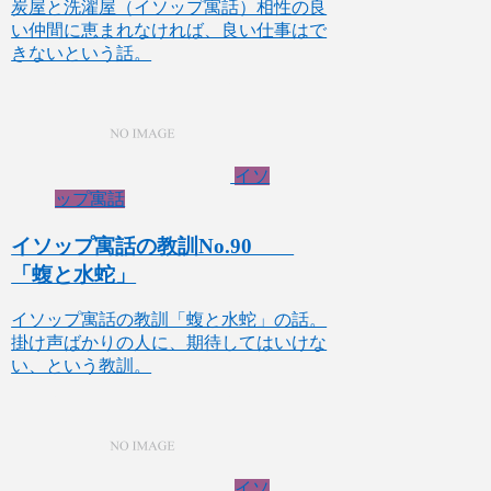
炭屋と洗濯屋（イソップ寓話）相性の良
い仲間に恵まれなければ、良い仕事はで
きないという話。
イソ
ップ寓話
イソップ寓話の教訓No.90
「蝮と水蛇」
イソップ寓話の教訓「蝮と水蛇」の話。
掛け声ばかりの人に、期待してはいけな
い、という教訓。
イソ