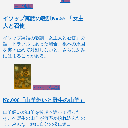
イソ
ップ寓話
イソップ寓話の教訓No.55 「女主
人と召使」
イソップ寓話の教訓「女主人と召使」の
話。トラブルにあった場合、根本の原因
を突き止めて対処しないと、さらに深み
にはまることがある。
イソップ寓話
No.006「山羊飼いと野生の山羊」
山羊飼いが山羊を牧場へ追って行った。
そこへ野生の山羊が何匹か紛れ込んだの
で、みんな一緒に自分の檻に追...