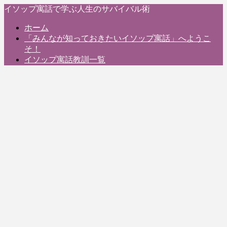
イソップ寓話で学ぶ人生のサバイバル術
ホーム
「みんなが知っておきたいイソップ寓話」へようこ
そ！
イソップ寓話教訓一覧