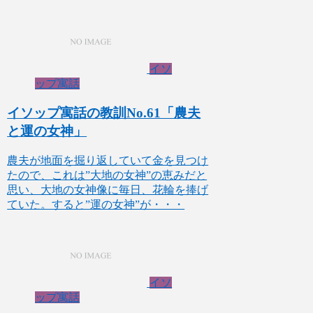
イソ
ップ寓話
イソップ寓話の教訓No.61「農夫
と運の女神」
農夫が地面を掘り返していて金を見つけ
たので、これは”大地の女神”の恵みだと
思い、大地の女神像に毎日、花輪を捧げ
ていた。すると”運の女神”が・・・
イソ
ップ寓話