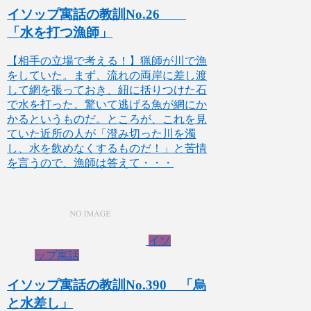
イソップ寓話の教訓No.26
「水を打つ漁師」
【相手の立場で考える！】猟師が川で漁
をしていた。まず、流れの両岸に差し渡
して網を張っておき、紐に括りつけた石
で水を打った。驚いて逃げる魚が網にか
かるというものだ。ところが、これを見
ていた近所の人が「澄み切った川を濁
し、水を飲めなくするものだ！」と苦情
を言うので、漁師は答えて・・・
イソ
ップ寓話
イソップ寓話の教訓No.390 「烏
と水差し」