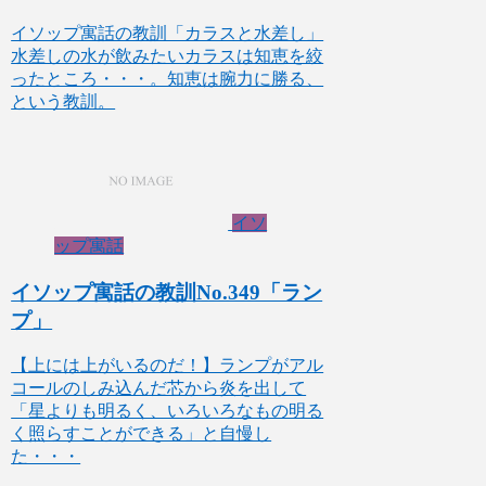
イソップ寓話の教訓「カラスと水差し」
水差しの水が飲みたいカラスは知恵を絞
ったところ・・・。知恵は腕力に勝る、
という教訓。
イソ
ップ寓話
イソップ寓話の教訓No.349「ラン
プ」
【上には上がいるのだ！】ランプがアル
コールのしみ込んだ芯から炎を出して
「星よりも明るく、いろいろなもの明る
く照らすことができる」と自慢し
た・・・