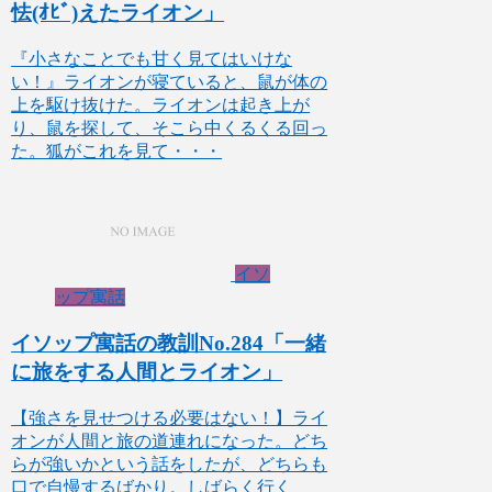
怯(ｵﾋﾞ)えたライオン」
『小さなことでも甘く見てはいけな
い！』ライオンが寝ていると、鼠が体の
上を駆け抜けた。ライオンは起き上が
り、鼠を探して、そこら中くるくる回っ
た。狐がこれを見て・・・
イソ
ップ寓話
イソップ寓話の教訓No.284「一緒
に旅をする人間とライオン」
【強さを見せつける必要はない！】ライ
オンが人間と旅の道連れになった。どち
らが強いかという話をしたが、どちらも
口で自慢するばかり。しばらく行く