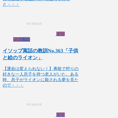
と・・・
イソ
ップ寓話
イソップ寓話の教訓No.363「子供
と絵のライオン」
【運命は変えられない！】勇敢で狩りの
好きな一人息子を持つ老人がいた。ある
時、息子がライオンに殺される夢を見た
ので・・・
イソ