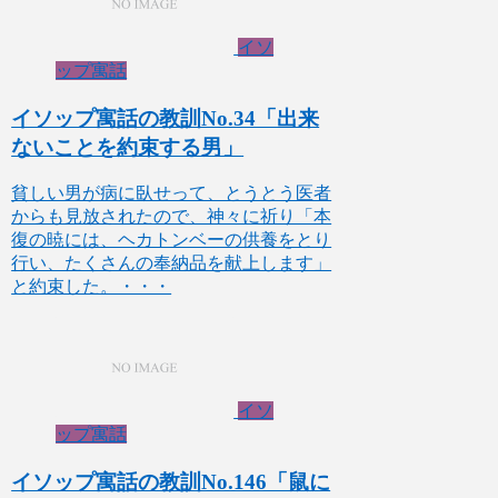
イソ
ップ寓話
イソップ寓話の教訓No.34「出来
ないことを約束する男」
貧しい男が病に臥せって、とうとう医者
からも見放されたので、神々に祈り「本
復の暁には、ヘカトンベーの供養をとり
行い、たくさんの奉納品を献上します」
と約束した。・・・
イソ
ップ寓話
イソップ寓話の教訓No.146「鼠に