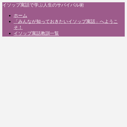
イソップ寓話で学ぶ人生のサバイバル術
ホーム
「みんなが知っておきたいイソップ寓話」へようこ
そ！
イソップ寓話教訓一覧