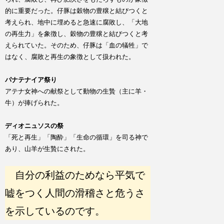
的に重要だった。仔豚は穀物の豊穣と結びつくと
考えられ、地中に埋めると急速に腐敗し、「大地
の再生力」を象徴し、穀物の豊穣と結びつくと考
えられていた。そのため、仔豚は「血の犠牲」で
はなく、腐敗と再生の象徴として扱われた。
パナテナイア祭り
アテナ女神への献祭として動物の生贄（主に羊・
牛）が捧げられた。
ディオニュソスの祭
「死と再生」「陶酔」「生命の循環」を司る神で
あり、山羊が生贄にされた。
自分の利益のためなら平気で
嘘をつく人間の滑稽さと危うさ
を示しているのです。