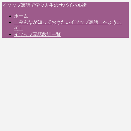
イソップ寓話で学ぶ人生のサバイバル術
ホーム
「みんなが知っておきたいイソップ寓話」へようこ
そ！
イソップ寓話教訓一覧