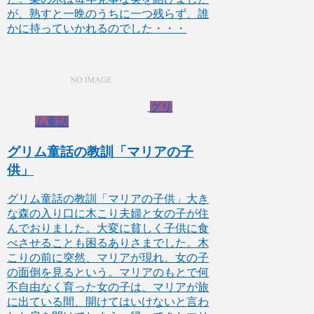
が、熟すと一晩のうちに一つ残らず、誰
かに持っていかれるのでした・・・
グリ
ム童話
グリム童話の教訓「マリアの子
供」
グリム童話の教訓「マリアの子供」大き
な森の入り口に木こり夫婦と女の子が住
んでおりました。大変に貧しく子供に食
べさせることも困るありさまでした。木
こりの前に突然、マリアが現れ、女の子
の面倒を見るという。マリアのもとで何
不自由なく育った女の子は、マリアが旅
に出ている間、開けてはいけないと言わ