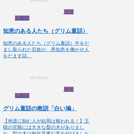
グリ
ム童話
知恵のある人たち（グリム童話）
知恵のある人たち（グリム童話）牛をだ
まし取られた百姓が、悪知恵を働かせ人
をだます話。
グリ
ム童話
グリム童話の教訓「白い鳩」
【地道に励む人が結局は報われる！】王
様の宮殿には大きな梨の木がありまし
た。梨の木は毎年見事な実を結びました