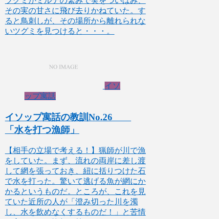
ツグミがミルテの繁みで実をついばみ、
その実の甘さに飛び去りかねていた。す
ると鳥刺しが、その場所から離れられな
いツグミを見つけると・・・。
イソ
ップ寓話
イソップ寓話の教訓No.26
「水を打つ漁師」
【相手の立場で考える！】猟師が川で漁
をしていた。まず、流れの両岸に差し渡
して網を張っておき、紐に括りつけた石
で水を打った。驚いて逃げる魚が網にか
かるというものだ。ところが、これを見
ていた近所の人が「澄み切った川を濁
し、水を飲めなくするものだ！」と苦情