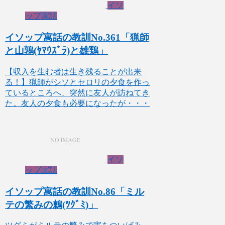
イソ
ップ寓話
イソップ寓話の教訓No.361「猟師
と山鶉(ﾔﾏｳｽﾞﾗ)と雄鶏」
【収入を生む者は生き残ることが出来
る！】猟師がシソとセロリの夕食を作っ
ているところへ、突然に友人が訪ねてき
た。友人の夕食も必要になったが・・・
イソ
ップ寓話
イソップ寓話の教訓No.86「ミル
テの繁みの鶫(ﾂｸﾞﾐ)」