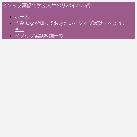
イソップ寓話で学ぶ人生のサバイバル術
ホーム
「みんなが知っておきたいイソップ寓話」へようこ
そ！
イソップ寓話教訓一覧