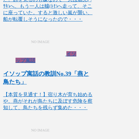
ｻｷ)へ、もう一人は艫(ﾄﾓ)へ走って、そこ
に座っていた。すると激しい嵐が襲い、
船が転覆しそうになったので・・・
イソ
ップ寓話
イソップ寓話の教訓No.39「燕と
鳥たち」
【本質を見通す！】宿り木が育ち始める
や、燕がそれが鳥たちに及ぼす危険を察
知して、鳥たちを残らず集めた・・・