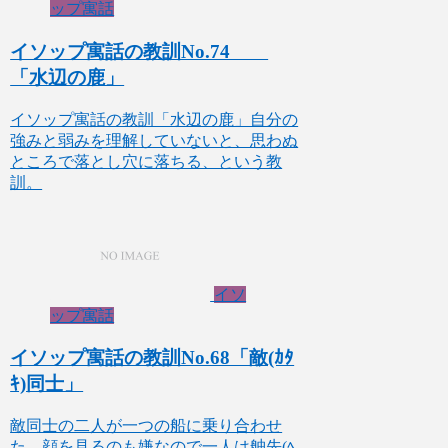
ップ寓話
イソップ寓話の教訓No.74
「水辺の鹿」
イソップ寓話の教訓「水辺の鹿」自分の
強みと弱みを理解していないと、思わぬ
ところで落とし穴に落ちる、という教
訓。
イソ
ップ寓話
イソップ寓話の教訓No.68「敵(ｶﾀ
ｷ)同士」
敵同士の二人が一つの船に乗り合わせ
た。顔を見るのも嫌なので一人は舳先(ﾍ