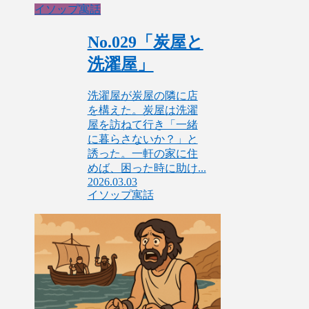
イソップ寓話
No.029「炭屋と
洗濯屋」
洗濯屋が炭屋の隣に店
を構えた。炭屋は洗濯
屋を訪ねて行き「一緒
に暮らさないか？」と
誘った。一軒の家に住
めば、困った時に助け...
2026.03.03
イソップ寓話