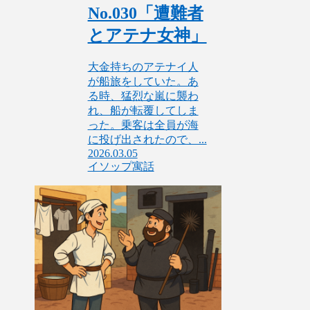
No.030「遭難者
とアテナ女神」
大金持ちのアテナイ人
が船旅をしていた。あ
る時、猛烈な嵐に襲わ
れ、船が転覆してしま
った。乗客は全員が海
に投げ出されたので、...
2026.03.05
イソップ寓話