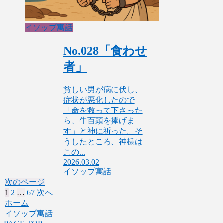
イソップ寓話
No.028「食わせ
者」
貧しい男が病に伏し、
症状が悪化したので
「命を救って下さった
ら、牛百頭を捧げま
す」と神に祈った。そ
うしたところ、神様は
この...
2026.03.02
イソップ寓話
次のページ
1
2
…
67
次へ
ホーム
イソップ寓話