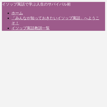
イソップ寓話で学ぶ人生のサバイバル術
ホーム
「みんなが知っておきたいイソップ寓話」へようこ
そ！
イソップ寓話教訓一覧