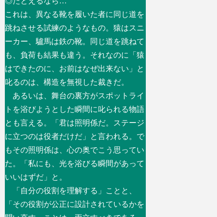
◎たとえるなら…
これは、異なる靴を履いた者に同じ道を
跳ねさせる試練のようなもの。猿はスニ
ーカー、驢馬は鉄の靴。同じ道を跳ねて
も、負荷も結果も違う。それなのに「猿
はできたのに、お前はなぜ出来ない」と
叱るのは、構造を無視した裁きだ。
あるいは、舞台の裏方がスポットライ
トを浴びようとした瞬間に叱られる物語
とも言える。「君は照明係だ。ステージ
に立つのは役者だけだ」と言われる。で
もその照明係は、心の奥でこう思ってい
た。「私にも、光を浴びる瞬間があって
いいはずだ」と。
「自分の役割を理解する」ことと、
「その役割が公正に設計されているかを