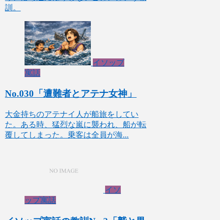
訓。
イソップ
寓話
No.030「遭難者とアテナ女神」
大金持ちのアテナイ人が船旅をしてい
た。ある時、猛烈な嵐に襲われ、船が転
覆してしまった。乗客は全員が海...
イソ
ップ寓話