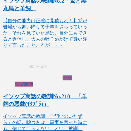
イソップ寓話の教訓No.2「鷲と黒
丸烏と羊飼」
【自分の能力は正確に見積もれ！】鷲が
岩場から舞い降りて子羊をさらっていっ
た。それを見ていた烏は、自分にもでき
ると過信し、大人の牡羊めがけて舞い降
りて言った。ところが・・・
イソ
ップ寓話
イソップ寓話の教訓No.210 「羊
飼の悪戯(ｲﾀｽﾞﾗ)」
イソップ寓話の教訓「羊飼いのいたず
ら」の話。嘘つきは、事実を言った時に
も、信じてもらえない、という教訓。