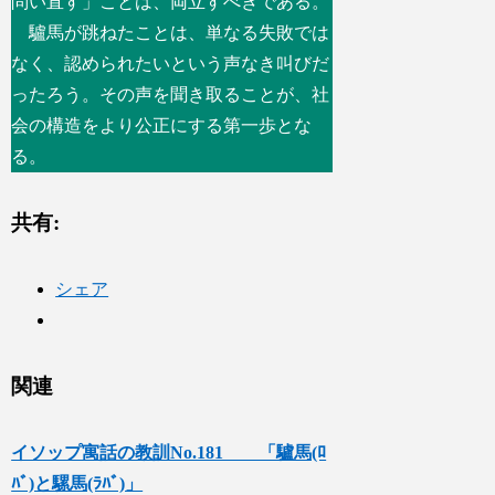
問い直す」ことは、両立すべきである。
驢馬が跳ねたことは、単なる失敗では
なく、認められたいという声なき叫びだ
ったろう。その声を聞き取ることが、社
会の構造をより公正にする第一歩とな
る。
共有:
シェア
関連
イソップ寓話の教訓No.181 「驢馬(ﾛ
ﾊﾞ)と騾馬(ﾗﾊﾞ)」