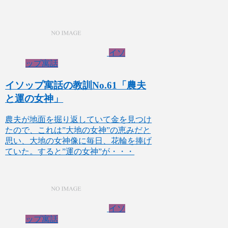
イソ
ップ寓話
イソップ寓話の教訓No.61「農夫
と運の女神」
農夫が地面を掘り返していて金を見つけ
たので、これは”大地の女神”の恵みだと
思い、大地の女神像に毎日、花輪を捧げ
ていた。すると”運の女神”が・・・
イソ
ップ寓話