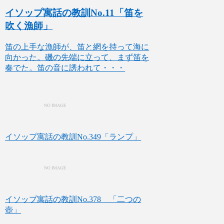
イソップ寓話の教訓No.11「笛を
吹く漁師」
笛の上手な漁師が、笛と網を持って海に
向かった。磯の先端に立って、まず笛を
奏でた。笛の音に誘われて・・・
イソップ寓話の教訓No.349「ランプ」
イソップ寓話の教訓No.378 「二つの
壺」