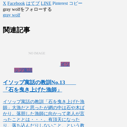
X
Facebook
はてブ
LINE
Pinterest
コピー
gray wolfをフォローする
gray wolf
関連記事
イソ
ップ寓話
イソップ寓話の教訓No.13
「石を曳き上げた漁師」
イソップ寓話の教訓「石を曳き上げた漁
師」大漁だと思ったが網の中は石や木ば
かり。落胆した漁師に向かって老人が言
ったこととは・・・。有頂天になった
り、落ち込んだりしないこと、という教