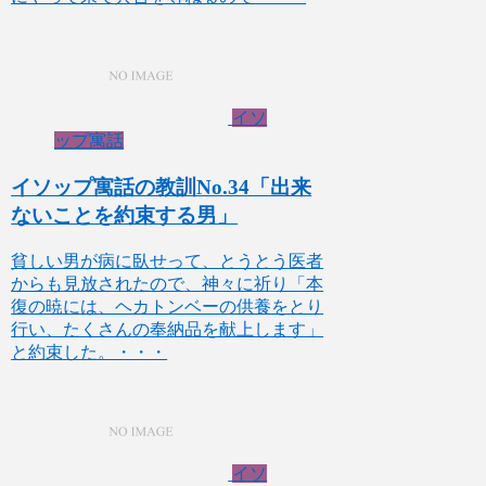
イソ
ップ寓話
イソップ寓話の教訓No.34「出来
ないことを約束する男」
貧しい男が病に臥せって、とうとう医者
からも見放されたので、神々に祈り「本
復の暁には、ヘカトンベーの供養をとり
行い、たくさんの奉納品を献上します」
と約束した。・・・
イソ