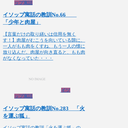
ップ寓話
イソップ寓話の教訓No.66
「少年と肉屋」
【言葉だけの取り繕いは信用を無く
す！】肉屋がむこうを向いている隙に、
一人がもも肉をくすね、もう一人の懐に
放り込んだ。肉屋が向き直ると、もも肉
がなくなっていた・・・
イソ
ップ寓話
イソップ寓話の教訓No.283 「火
を運ぶ狐」
イソップ寓話の教訓「火を運ぶ狐」の