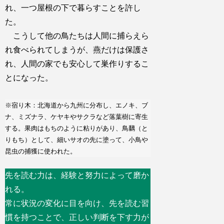
れ、一つ屋根の下で暮らすことを許し
た。
こうして他の鳥たちは人間に捕らえら
れ食べられてしまうが、燕だけは保護さ
れ、人間の家でも安心して巣作りするこ
とになった。
※宿り木：北海道から九州に分布し、エノキ、ブ
ナ、ミズナラ、ケヤキやサクラなど落葉樹に寄生
する。果肉はもちのように粘りがあり、鳥黐（と
りもち）として、細いサオの先に塗って、小鳥や
昆虫の捕獲に使われた。
先を読む力は、経験と努力によって磨か
れる。
常に状況の変化に目を向け、先を読む習
慣を持つことで、正しい判断を下す力が