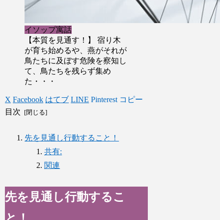
イソップ寓話
【本質を見通す！】 宿り木
が育ち始めるや、燕がそれが
鳥たちに及ぼす危険を察知し
て、鳥たちを残らず集め
た・・・
X
Facebook
はてブ
LINE
Pinterest
コピー
目次
先を見通し行動すること！
共有:
関連
先を見通し行動するこ
と！