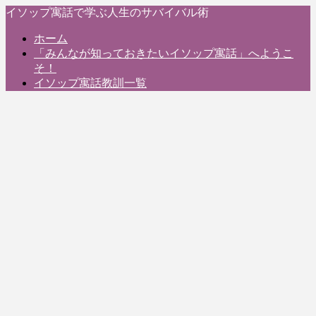
イソップ寓話で学ぶ人生のサバイバル術
ホーム
「みんなが知っておきたいイソップ寓話」へようこ
そ！
イソップ寓話教訓一覧