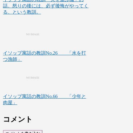
話。怒りの後には、必ず後悔がやってく
る、という教訓。
イソップ寓話の教訓No.26 「水を打
つ漁師」
イソップ寓話の教訓No.66 「少年と
肉屋」
コメント