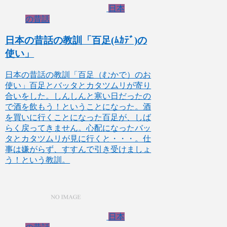
日本
の昔話
日本の昔話の教訓「百足(ﾑｶﾃﾞ)の
使い」
日本の昔話の教訓「百足（むかで）のお
使い」百足とバッタとカタツムリが寄り
合いをした。しんしんと寒い日だったの
で酒を飲もう！ということになった。酒
を買いに行くことになった百足が、しば
らく戻ってきません。心配になったバッ
タとカタツムリが見に行くと・・・。仕
事は嫌がらず、すすんで引き受けましょ
う！という教訓。
日本