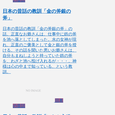
の昔話
日本の昔話の教訓「金の斧銀の
斧」
日本の昔話の教訓「金の斧銀の斧」の
話。正直なお爺さんは、仕事中に鉄の斧
を池へ落としてしまった。水の女神が現
れ、正直のご褒美として金と銀の斧を授
ける。その話を聞いた悪いお爺さんは、
自分もまねしようと持っていた鉄の斧
を、わざと池へ投げ入れるが・・・。神
様は心の中まで知っている、という教
訓。
日本
の昔話