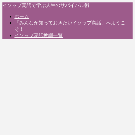
イソップ寓話で学ぶ人生のサバイバル術
ホーム
「みんなが知っておきたいイソップ寓話」へようこ
そ！
イソップ寓話教訓一覧