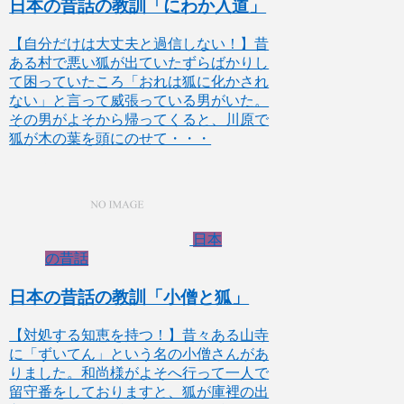
日本の昔話の教訓「にわか入道」
【自分だけは大丈夫と過信しない！】昔
ある村で悪い狐が出ていたずらばかりし
て困っていたころ「おれは狐に化かされ
ない」と言って威張っている男がいた。
その男がよそから帰ってくると、川原で
狐が木の葉を頭にのせて・・・
日本
の昔話
日本の昔話の教訓「小僧と狐」
【対処する知恵を持つ！】昔々ある山寺
に「ずいてん」という名の小僧さんがあ
りました。和尚様がよそへ行って一人で
留守番をしておりますと、狐が庫裡の出