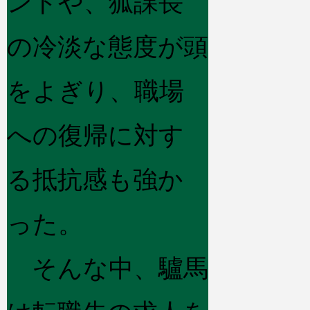
ントや、狐課長
の冷淡な態度が頭
をよぎり、職場
への復帰に対す
る抵抗感も強か
った。
そんな中、驢馬