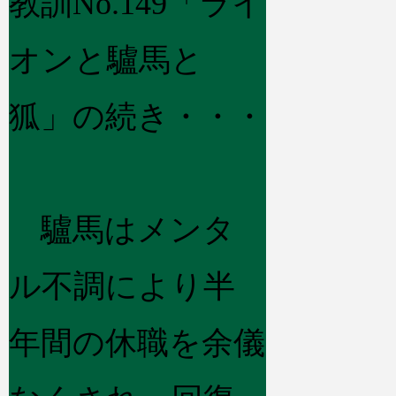
教訓No.149「ライ
オンと驢馬と
狐」の続き・・・
驢馬はメンタ
ル不調により半
年間の休職を余儀