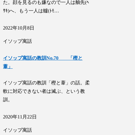
た。顔を見るのも嫌なので一人は舳先(ﾍ
ｻｷ)へ、もう一人は艫(ﾄﾓ…
2022年10月8日
イソップ寓話
イソップ寓話の教訓No.70 「樫と
葦」
イソップ寓話の教訓「樫と葦」の話。柔
軟に対応できない者は滅ぶ、という教
訓。
2020年11月22日
イソップ寓話