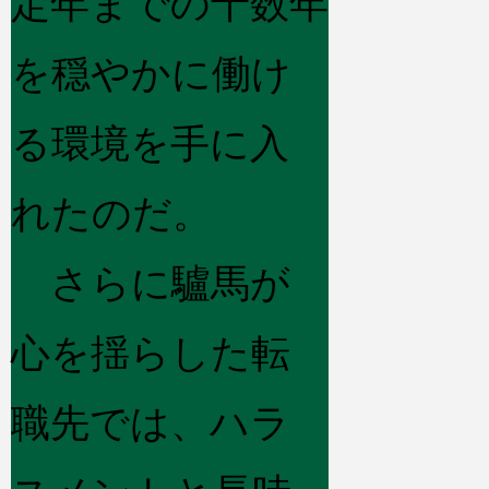
定年までの十数年
を穏やかに働け
る環境を手に入
れたのだ。
さらに驢馬が
心を揺らした転
職先では、ハラ