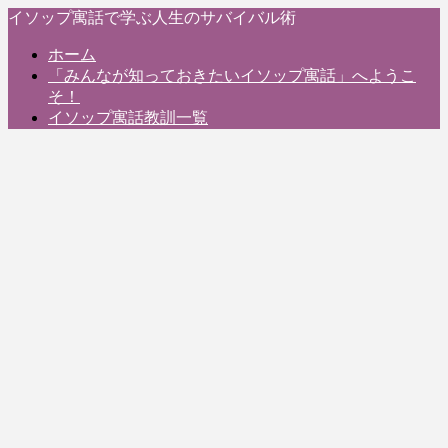
イソップ寓話で学ぶ人生のサバイバル術
ホーム
「みんなが知っておきたいイソップ寓話」へようこ
そ！
イソップ寓話教訓一覧