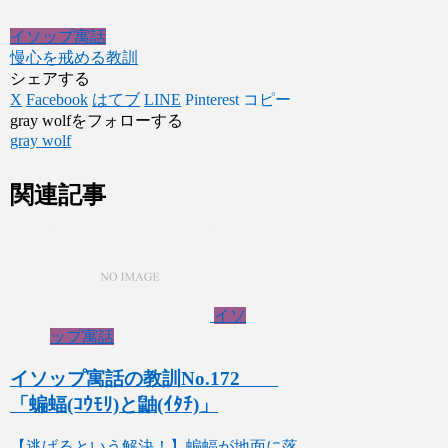
イソップ寓話
慢心を戒める教訓
シェアする
X
Facebook
はてブ
LINE
Pinterest
コピー
gray wolfをフォローする
gray wolf
関連記事
イソ
ップ寓話
イソップ寓話の教訓No.172
「蝙蝠(ｺｳﾓﾘ)と鼬(ｲﾀﾁ)」
【逃げるという解決！】蝙蝠が地面に落