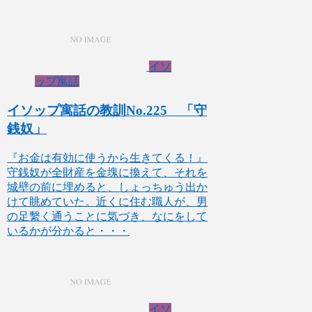
イソ
ップ寓話
イソップ寓話の教訓No.225 「守
銭奴」
『お金は有効に使うから生きてくる！』
守銭奴が全財産を金塊に換えて、それを
城壁の前に埋めると、しょっちゅう出か
けて眺めていた。近くに住む職人が、男
の足繫く通うことに気づき、なにをして
いるかが分かると・・・
イソ