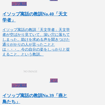
ップ寓話
イソップ寓話の教訓No.40「天文
学者」
イソップ寓話の教訓「天文学者」天文学
者が空ばかり見ていて、深い穴に落ちて
しまった。助けを求める声を聞きつけた
通りがかりの人が言ったことと
は・・・。今の自分の姿をしっかりと捉
えること、という教訓。
イソ
ップ寓話
イソップ寓話の教訓No.39「燕と
鳥たち」