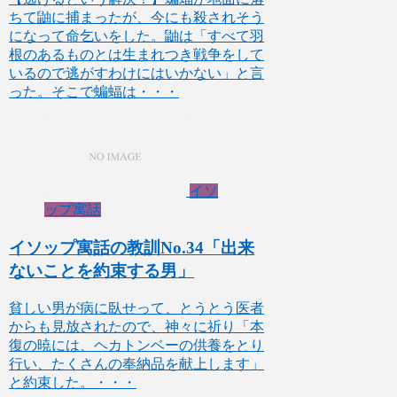
ちて鼬に捕まったが、今にも殺されそう
になって命乞いをした。鼬は「すべて羽
根のあるものとは生まれつき戦争をして
いるので逃がすわけにはいかない」と言
った。そこで蝙蝠は・・・
イソ
ップ寓話
イソップ寓話の教訓No.34「出来
ないことを約束する男」
貧しい男が病に臥せって、とうとう医者
からも見放されたので、神々に祈り「本
復の暁には、ヘカトンベーの供養をとり
行い、たくさんの奉納品を献上します」
と約束した。・・・