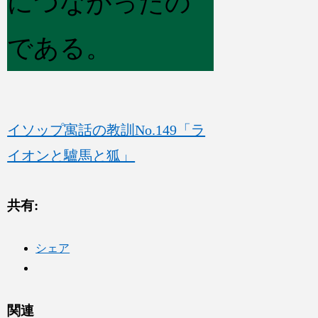
につながったの
である。
イソップ寓話の教訓No.149「ラ
イオンと驢馬と狐」
共有:
シェア
関連